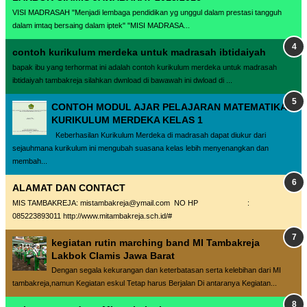
VISI MADRASAH "Menjadi lembaga pendidikan yg unggul dalam prestasi tangguh
dalam imtaq bersaing dalam iptek" "MISI MADRASA...
contoh kurikulum merdeka untuk madrasah ibtidaiyah
bapak ibu yang terhormat ini adalah contoh kurikulum merdeka untuk madrasah
ibtidaiyah tambakreja silahkan dwnload di bawawah ini dwload di ...
CONTOH MODUL AJAR PELAJARAN MATEMATIKA
KURIKULUM MERDEKA KELAS 1
Keberhasilan Kurikulum Merdeka di madrasah dapat diukur dari
sejauhmana kurikulum ini mengubah suasana kelas lebih menyenangkan dan
membah...
ALAMAT DAN CONTACT
MIS TAMBAKREJA: mistambakreja@ymail.com NO HP :
085223893011 http://www.mitambakreja.sch.id/#
kegiatan rutin marching band MI Tambakreja
Lakbok CIamis Jawa Barat
Dengan segala kekurangan dan keterbatasan serta kelebihan dari MI
tambakreja,namun Kegiatan eskul Tetap harus Berjalan Di antaranya Kegiatan...