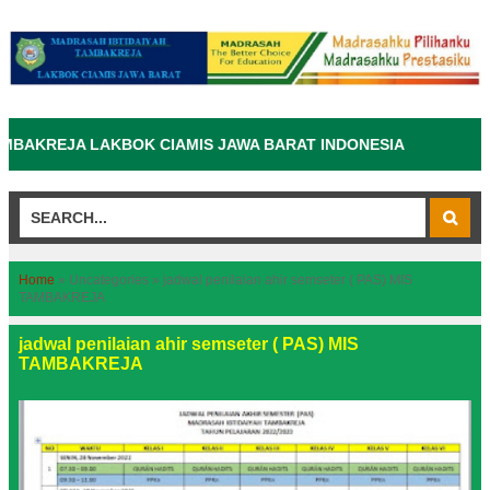
KREJA LAKBOK CIAMIS JAWA BARAT INDONESIA
Home
»
Uncategories
»
jadwal penilaian ahir semseter ( PAS) MIS
TAMBAKREJA
jadwal penilaian ahir semseter ( PAS) MIS
TAMBAKREJA