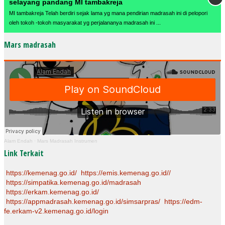
selayang pandang MI tambakreja
MI tambakreja Telah berdiri sejak lama yg mana pendirian madrasah ini di pelopori
oleh tokoh -tokoh masyarakat yg perjalananya madrasah ini ...
Mars madrasah
Alam Endah
·
Mars Madrasah Instrumen
Link Terkait
https://kemenag.go.id/
https://emis.kemenag.go.id//
https://simpatika.kemenag.go.id/madrasah
https://erkam.kemenag.go.id/
https://appmadrasah.kemenag.go.id/simsarpras/
https://edm-
fe.erkam-v2.kemenag.go.id/login