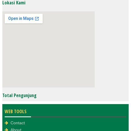
Lokasi Kami
2yu
Total Pengunjung
html embed google map
WEB TOOLS
Contact
About